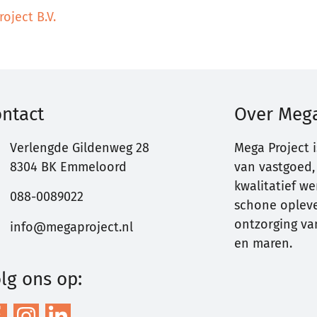
oject B.V.
ntact
Over Mega
Verlengde Gildenweg 28
Mega Project 
8304 BK Emmeloord
van vastgoed,
kwalitatief w
088-0089022
schone opleve
ontzorging va
info@megaproject.nl
en maren.
lg ons op: